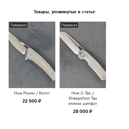
Товары, упомянутые в статье
Предзаказ
Предзаказ
Нож Ронин / Ronin
Нож С-Тао /
Sheepsfoot Tao
22 500 ₽
клинок шипфут
28 000 ₽