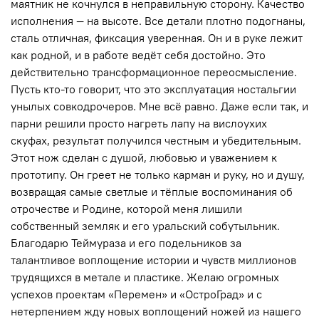
маятник не кочнулся в неправильную сторону. Качество
исполнения — на высоте. Все детали плотно подогнаны,
сталь отличная, фиксация уверенная. Он и в руке лежит
как родной, и в работе ведёт себя достойно. Это
действительно трансформационное переосмысление.
Пусть кто-то говорит, что это эксплуатация ностальгии
унылых совкодрочеров. Мне всё равно. Даже если так, и
парни решили просто нагреть лапу на вислоухих
скуфах, результат получился честным и убедительным.
Этот нож сделан с душой, любовью и уважением к
прототипу. Он греет не только карман и руку, но и душу,
возвращая самые светлые и тёплые воспоминания об
отрочестве и Родине, которой меня лишили
собственный земляк и его уральский собутыльник.
Благодарю Теймураза и его подельников за
талантливое воплощение истории и чувств миллионов
трудящихся в метале и пластике. Желаю огромных
успехов проектам «Перемен» и «ОстроГрад» и с
нетерпением жду новых воплощений ножей из нашего