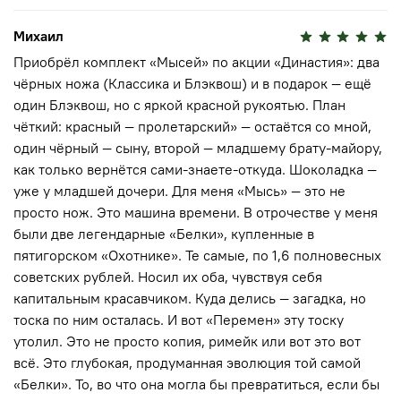
Михаил
Приобрёл комплект «Мысей» по акции «Династия»: два
чёрных ножа (Классика и Блэквош) и в подарок — ещё
один Блэквош, но с яркой красной рукоятью. План
чёткий: красный — пролетарский» — остаётся со мной,
один чёрный — сыну, второй — младшему брату-майору,
как только вернётся сами-знаете-откуда. Шоколадка —
уже у младшей дочери. Для меня «Мысь» — это не
просто нож. Это машина времени. В отрочестве у меня
были две легендарные «Белки», купленные в
пятигорском «Охотнике». Те самые, по 1,6 полновесных
советских рублей. Носил их оба, чувствуя себя
капитальным красавчиком. Куда делись — загадка, но
тоска по ним осталась. И вот «Перемен» эту тоску
утолил. Это не просто копия, римейк или вот это вот
всё. Это глубокая, продуманная эволюция той самой
«Белки». То, во что она могла бы превратиться, если бы