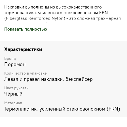
Накладки выполнены из высококачественного
т
ермопластика, усиленного стекловолокном
FRN
(Fiberglass Reinforced Nylon) - это сложная трехмерная
текстура, которая обеспечивает надежное, уверенное
Показать полностью
удержание ножа в руке. Представьте текстуру спелого
ананаса или шероховатую, бархатистую кожуру
экзотического фрукта. Именно такие ассоциации
рождает тактильное ощущение от высококачественного
Характеристики
т
ермопластика, усиленного стекловолокном
(FRN).
Термопластик выдерживает высокие температурные
Бренд
нагрузки, обладает высокой ударной прочностью,
Перемен
диэлектрическими свойствами, хорошо окрашивается,
Количество в упаковке
практически не горит, обладает низким
Левая и правая накладки, бэкспейсер
влагопоглощением и высокой химической стойкостью,
низким весом.
Цвет рукояти
Чёрный
Материал
Термопластик, усиленный стекловолокном (FRN)