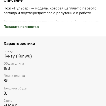
Описание
Нож «Пульсар»
— модель, которая цепляет с первого
взгляда и подтверждает свою репутацию в работе.
Титановая рукоять с «алмазной» насечкой сидит в руке
плотно, а ее цвет меняется от розового к фиолетовому
Показать полностью
в зависимости от света — эффект, который сложно не
заметить.
Характеристики
Клинок имеет рабочую универсальную форму и
выполнен из порошковой стали Elmax.
Бренд
Кунву (Kunwu)
Инструкция по эксплуатации и меры безопасности:
Общая длина
https://www.ostrograd.ru/page/first-steps
193
Длина клинка
85
Толщина обуха
3.1
Сталь
ELMAX